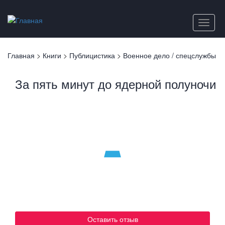
Перейти
к
Toggle
основному
naviga
содержанию
Вы
Главная
>
Книги
>
Публицистика
>
Военное дело / спецслужбы
здесь
За пять минут до ядерной полуночи
Оставить отзыв