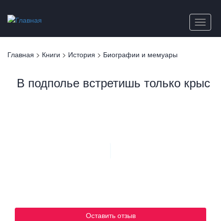
Перейти
к
Toggle
основному
naviga
содержанию
Вы
Главная
>
Книги
>
История
>
Биографии и мемуары
здесь
В подполье встретишь только крыс
Оставить отзыв