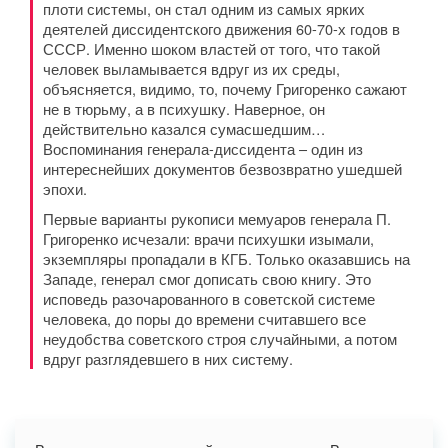
плоти системы, он стал одним из самых ярких
деятелей диссидентского движения 60-70-х годов в
СССР. Именно шоком властей от того, что такой
человек выламывается вдруг из их среды,
объясняется, видимо, то, почему Григоренко сажают
не в тюрьму, а в психушку. Наверное, он
действительно казался сумасшедшим…
Воспоминания генерала-диссидента – один из
интереснейших документов безвозвратно ушедшей
эпохи.
Первые варианты рукописи мемуаров генерала П.
Григоренко исчезали: врачи психушки изымали,
экземпляры пропадали в КГБ. Только оказавшись на
Западе, генерал смог дописать свою книгу. Это
исповедь разочарованного в советской системе
человека, до поры до времени считавшего все
неудобства советского строя случайными, а потом
вдруг разглядевшего в них систему.