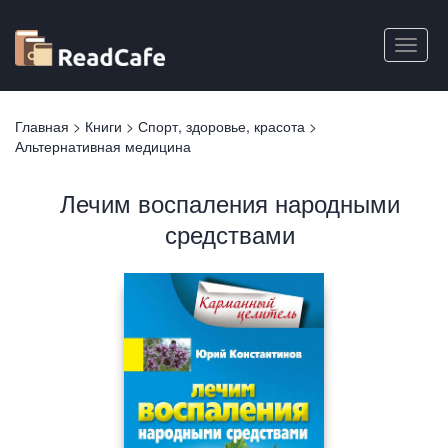
Перейти
к
Toggle
основному
naviga
содержанию
Вы
Главная
>
Книги
>
Спорт, здоровье, красота
>
здесь
Альтернативная медицина
Лечим воспаления народными
средствами