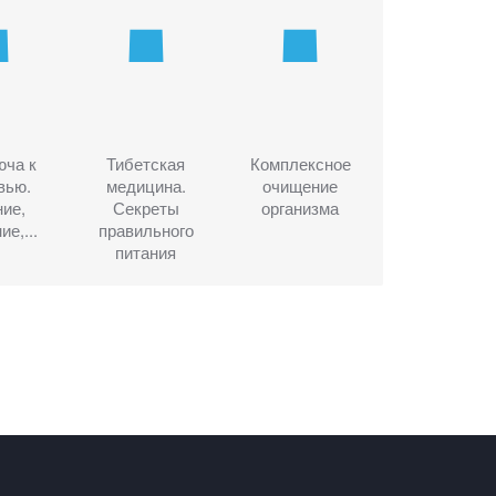
юча к
Тибетская
Комплексное
вью.
медицина.
очищение
ие,
Секреты
организма
е,...
правильного
питания