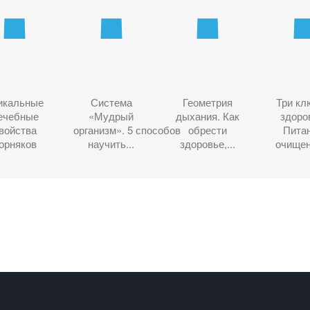
икальные
Система
Геометрия
Три кл
ечебные
«Мудрый
дыхания. Как
здоро
войства
организм». 5 способов
обрести
Питан
орняков
научить...
здоровье,...
очищени