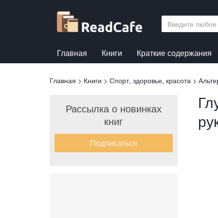
Перейти
к
основному
содержанию
Главная
Книги
Краткие содержания
Вы
Главная
>
Книги
>
Спорт, здоровье, красота
>
Альте
здесь
Гл
Рассылка о новинках
ру
книг
Подписаться