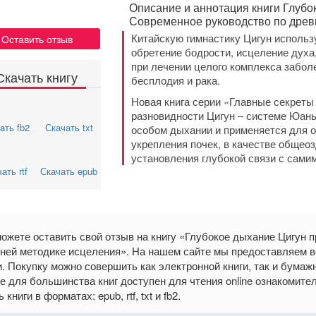
Описание и аннотация книги Глубо
Современное руководство по древ
Китайскую гимнастику Цигун использ
Оставить отзыв
обретение бодрости, исцеление духа
при лечении целого комплекса заболе
Скачать книгу
бесплодия и рака.
Новая книга серии «Главные секреты
разновидности Цигун – системе Юань
ать fb2
Скачать txt
особом дыхании и применяется для 
укрепления почек, в качестве общео
установления глубокой связи с сами
ать rtf
Скачать epub
ожете оставить свой отзыв на книгу «Глубокое дыхание Цигун 
ней методике исцеления». На нашем сайте мы предоставляем в
и. Покупку можно совершить как электронной книги, так и бумаж
е для большинства книг доступен для чтения online ознакомите
 книги в форматах: epub, rtf, txt и fb2.