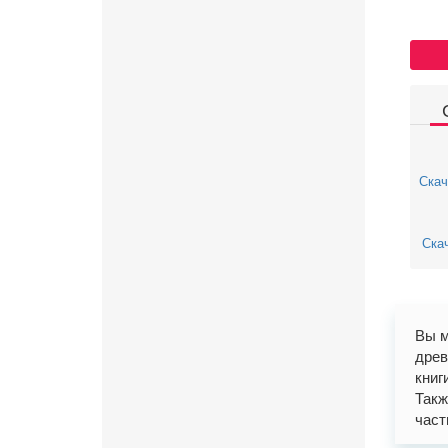
Скач
Скач
Вы м
древ
книг
Такж
часть