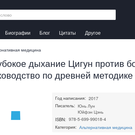
Биографии
Блог
Цитаты
Другое
рнативная медицина
убокое дыхание Цигун против б
ководство по древней методике
Год написания:
2017
Писатель:
Юнь Лун
Юйфэн Цэнь
978-5-699-99018-4
ISBN:
Категория:
Альтернативная медицина