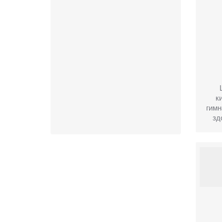
к
гимн
зд