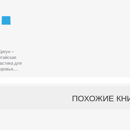
Цигун –
итайская
астика для
оровья....
ПОХОЖИЕ КН