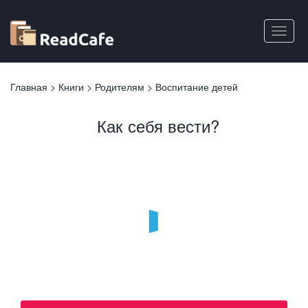
Перейти
к
Toggle
основному
naviga
содержанию
Вы
Главная
>
Книги
>
Родителям
>
Воспитание детей
здесь
Как себя вести?