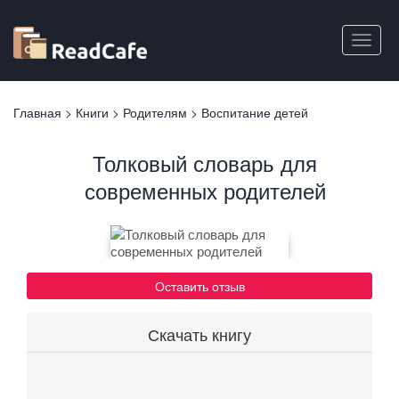
Перейти
к
Toggle
основному
naviga
содержанию
Вы
Главная
>
Книги
>
Родителям
>
Воспитание детей
здесь
Толковый словарь для
современных родителей
Оставить отзыв
Скачать книгу