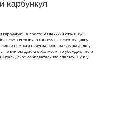
й карбункул
й карбункул", а просто маленький отзыв. Вы,
йл весьма скептично относился к своему циклу
вление немного приукрашено, на самом деле у
 по книгам Дойла с Холмсом, то убежден, что и
читали, либо собираетесь это сделать. Ну и у