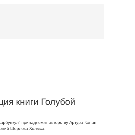
ция книги Голубой
карбункул" принадлежит авторству Артура Конан
чений Шерлока Холмса.