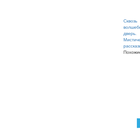
Сквозь
волшеб
дверь.
Мистич
рассказы
Похожие