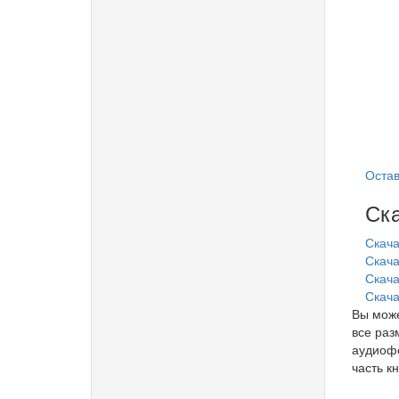
Остав
Ска
Скача
Скача
Скачат
Скача
Вы може
все раз
аудиофо
часть кн