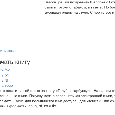
Ватсон, решив поздравить Шерлока с Рож
были и трубки с табаком, и газеты. Но б
висевшая рядом на стуле. С нее то все и 
ить отзыв
чать книгу
ть fb2
ть txt
ь rtf
ть epub
те оставить свой отзыв на книгу «Голубой карбункул». На нашем с
мещенные книги. Покупку можно совершить как электронной книги, т
рмате. Также для большинства книг доступен для чтения online оз
иги в форматах: epub, rtf, txt и fb2.