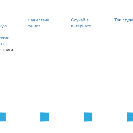
Нашествие
Случай в
Три студ
ную
гуннов
интернате
еские
 (...
 книги