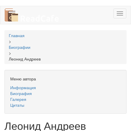
Перейти
Toggl
к
naviga
основному
содержанию
Вы
Главная
здесь
>
Биографии
>
Леонид Андреев
Меню автора
Информация
Биография
Галерея
Цитаты
Леонид Андреев