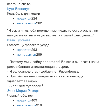
всего на свете.
Курт Воннегут
Колыбель для кошки
нравится
224
не нравится
262
"
И вы, и я, мы оба порядочные люди, то есть эгоисты: ни
вам до меня, ни мне до вас нет ни малейшего дела..."
Иван Тургенев
Гамлет Щигровского уезда
нравится
293
не нравится
289
- Поэтому мы и войну проиграли! Во всём виноваты наша
расхлябанная интеллигенция и евреи.
- И велосипедисты, - добавляет Ризенфельд.
- При чём тут велосипедисты? - в свою очередь,
удивляется Генрих.
- А при чём тут евреи?
Эрих Мария Ремарк
Черный обелиск
нравится
409
не нравится
318