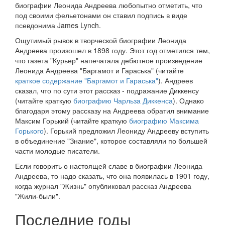
биографии Леонида Андреева любопытно отметить, что
под своими фельетонами он ставил подпись в виде
псевдонима James Lynch.
Ощутимый рывок в творческой биографии Леонида
Андреева произошел в 1898 году. Этот год отметился тем,
что газета "Курьер" напечатала дебютное произведение
Леонида Андреева "Баргамот и Гараська" (читайте
краткое содержание "Баргамот и Гараська"
). Андреев
сказал, что по сути этот рассказ - подражание Диккенсу
(читайте краткую
биографию Чарльза Диккенса
). Однако
благодаря этому рассказу на Андреева обратил внимание
Максим Горький (читайте краткую
биографию Максима
Горького
). Горький предложил Леониду Андрееву вступить
в объединение "Знание", которое составляли по большей
части молодые писатели.
Если говорить о настоящей славе в биографии Леонида
Андреева, то надо сказать, что она появилась в 1901 году,
когда журнал "Жизнь" опубликовал рассказ Андреева
"Жили-были".
Последние годы