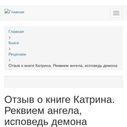
Перейти
Toggl
к
naviga
основному
содержанию
Вы
Главная
здесь
>
Книги
>
Рецензии
>
Отзыв о книге Катрина. Реквием ангела, исповедь демона
Отзыв о книге Катрина.
Реквием ангела,
исповедь демона