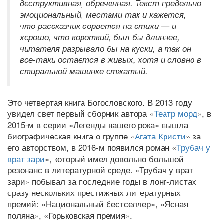
деструктивная, обреченная. Текст предельно
эмоциональный, местами так и кажется,
что рассказчик сорвется на стихи — и
хорошо, что короткий; был бы длиннее,
читателя разрывало бы на куски, а так он
все-таки остается в живых, хотя и словно в
стиральной машинке отжатый.
Это четвертая книга Богословского. В 2013 году
увидел свет первый сборник автора «
Театр морд
», в
2015-м в серии «Легенды нашего рока» вышла
биографическая книга о группе «
Агата Кристи
» за
его авторством, в 2016-м появился роман «
Трубач у
врат зари
», который имел довольно большой
резонанс в литературной среде. «Трубач у врат
зари» побывал за последние годы в лонг-листах
сразу нескольких престижных литературных
премий: «Национальный бестселлер», «Ясная
поляна», «Горьковская премия».