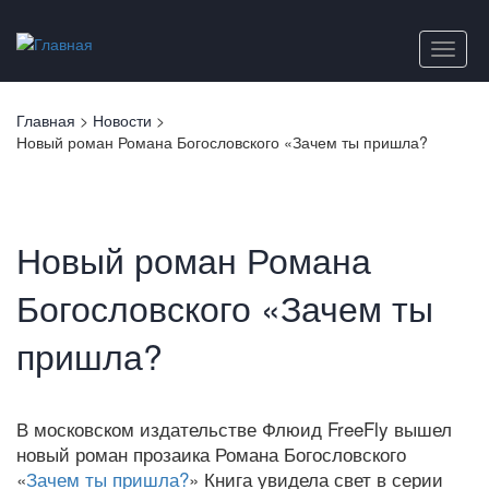
Перейти
к
Toggle
основному
naviga
содержанию
Вы
Главная
>
Новости
>
здесь
Новый роман Романа Богословского «Зачем ты пришла?
Новый роман Романа
Богословского «Зачем ты
пришла?
В московском издательстве Флюид FreeFly вышел
новый роман прозаика Романа Богословского
«
Зачем ты пришла?
» Книга увидела свет в серии