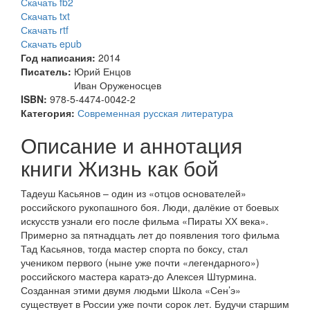
Скачать fb2
Скачать txt
Скачать rtf
Скачать epub
Год написания:
2014
Писатель:
Юрий Енцов
Иван Оруженосцев
ISBN:
978-5-4474-0042-2
Категория:
Современная русская литература
Описание и аннотация
книги Жизнь как бой
Тадеуш Касьянов – один из «отцов основателей»
российского рукопашного боя. Люди, далёкие от боевых
искусств узнали его после фильма «Пираты ХХ века».
Примерно за пятнадцать лет до появления того фильма
Тад Касьянов, тогда мастер спорта по боксу, стал
учеником первого (ныне уже почти «легендарного»)
российского мастера каратэ-до Алексея Штурмина.
Созданная этими двумя людьми Школа «Сен’э»
существует в России уже почти сорок лет. Будучи старшим