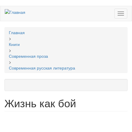
Перейти
Toggl
к
naviga
основному
содержанию
Вы
Главная
здесь
>
Книги
>
Современная проза
>
Современная русская литература
Жизнь как бой