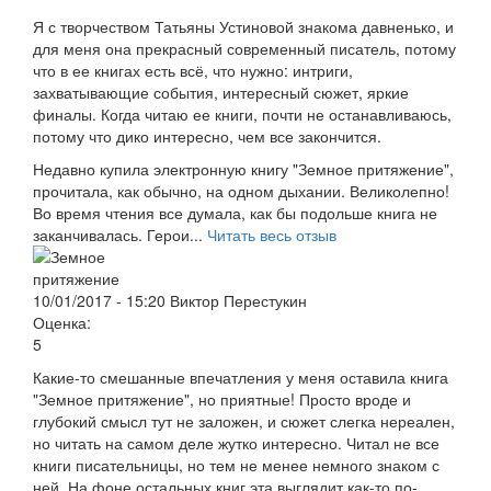
Я с творчеством Татьяны Устиновой знакома давненько, и
для меня она прекрасный современный писатель, потому
что в ее книгах есть всё, что нужно: интриги,
захватывающие события, интересный сюжет, яркие
финалы. Когда читаю ее книги, почти не останавливаюсь,
потому что дико интересно, чем все закончится.
Недавно купила электронную книгу "Земное притяжение",
прочитала, как обычно, на одном дыхании. Великолепно!
Во время чтения все думала, как бы подольше книга не
заканчивалась. Герои...
Читать весь отзыв
10/01/2017 - 15:20
Виктор Перестукин
Оценка:
5
Какие-то смешанные впечатления у меня оставила книга
"Земное притяжение", но приятные! Просто вроде и
глубокий смысл тут не заложен, и сюжет слегка нереален,
но читать на самом деле жутко интересно. Читал не все
книги писательницы, но тем не менее немного знаком с
ней. На фоне остальных книг эта выглядит как-то по-