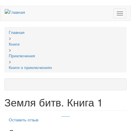
Перейти
Toggl
к
naviga
основному
содержанию
Вы
Главная
здесь
>
Книги
>
Приключения
>
Книги о приключениях
Земля битв. Книга 1
Оставить отзыв