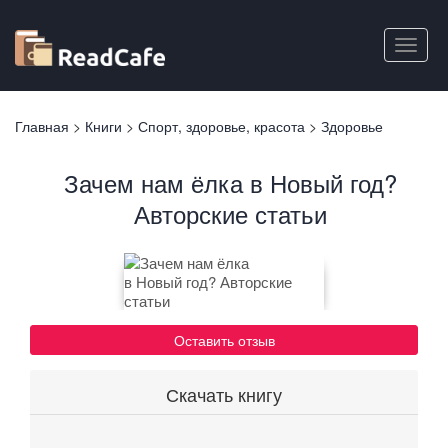
Перейти
к
Toggle
основному
naviga
содержанию
Вы
Главная
>
Книги
>
Спорт, здоровье, красота
>
Здоровье
здесь
Зачем нам ёлка в Новый год?
Авторские статьи
Оставить отзыв
Скачать книгу