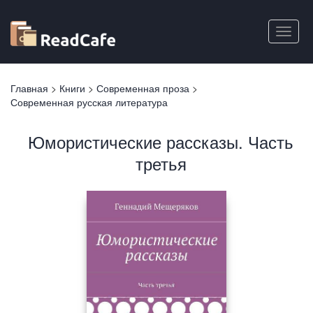
Перейти
к
Toggle
основному
naviga
содержанию
Вы
Главная
>
Книги
>
Современная проза
>
здесь
Современная русская литература
Юмористические рассказы. Часть
третья