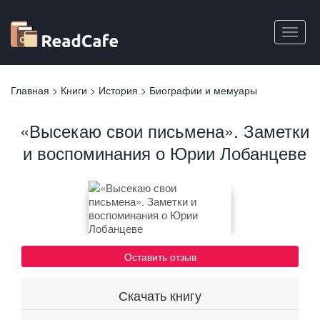
Перейти
к
Toggle
основному
naviga
содержанию
Вы
Главная
>
Книги
>
История
>
Биографии и мемуары
здесь
«Высекаю свои письмена». Заметки
и воспоминания о Юрии Лобанцеве
Оставить отзыв
Скачать книгу