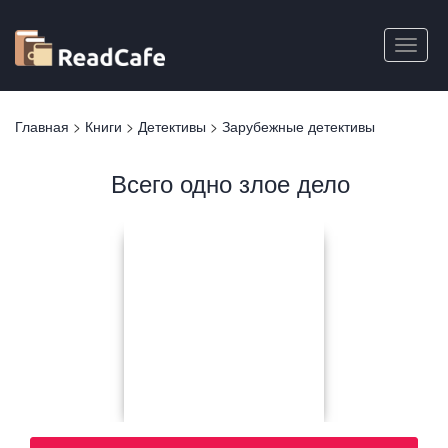
Перейти
к
Toggle
основному
naviga
содержанию
Вы
Главная
>
Книги
>
Детективы
>
Зарубежные детективы
здесь
Всего одно злое дело