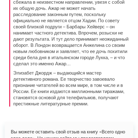
сбежала в неизвестном направлении, увезя с собой
их общую дочь. Ажар не может начать
расследование законным путем, поскольку
официально не является отцом Хадии. По совету
своей близкой подруги – Барбары Хейверс – он
нанимает частного детектива. Впрочем, розыски не
дают результата. И тут дело принимает неожиданный
оборот. В Лондон возвращается Анжелина со своим
новым любовником и заявляет, что ее дочь похитили
среди бела дня в итальянском городе Лукка, – и что
сделал это именно Ажар…
Элизабет Джордж – выдающийся мастер
детективного романа. Ее творчество завоевало
признание читателей во всем мире, в том числе и в
России. Ее книги издаются миллионными тиражами,
становятся основой для телефильмов, получают
престижные литературные премии.
Вы можете оставить свой отзыв на книгу «Всего одно
злое дело». На нашем сайте мы предоставляем