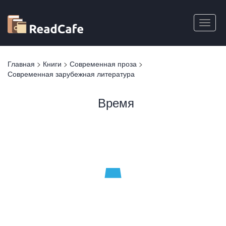
Перейти
к
Toggle
основному
naviga
содержанию
Вы
Главная
>
Книги
>
Современная проза
>
здесь
Современная зарубежная литература
Время