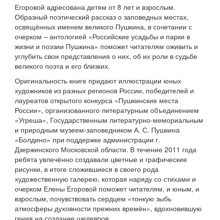
Егоровой адресована детям от 8 лет и взрослым.
Образный поэтический рассказ о заповедных местах,
освящённых именем великого Пушкина, в сочетании с
очерком – антологией «Российские усадьбы и парки в
жизни и поэзии Пушкина» поможет читателям оживить и
углубить свои представления о них, об их роли в судьбе
великого поэта и его близких.
Оригинальность книге придают иллюстрации юных
художников из разных регионов России, победителей и
лауреатов открытого конкурса «Пушкинские места
России», организованного литературным объединением
«Угреша», Государственным литературно-мемориальным
и природным музеем-заповедником А. С. Пушкина
«Болдино» при поддержке администрации г.
Дзержинского Московской области. В течение 2011 года
ребята увлечённо создавали цветные и графические
рисунки, в итоге сложившиеся в своего рода
художественную галерею, которая наряду со стихами и
очерком Елены Егоровой поможет читателям, и юным, и
взрослым, почувствовать сердцем «тонкую зыбь
атмосферы духовности прежних времён», вдохновившую
гения на создание шедевров.