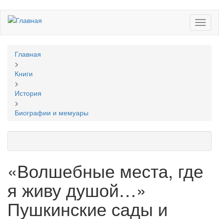
Перейти
Toggl
к
naviga
основному
содержанию
Вы
Главная
здесь
>
Книги
>
История
>
Биографии и мемуары
«Волшебные места, где
я живу душой…»
Пушкинские сады и