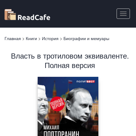
Перейти
к
Toggle
основному
naviga
содержанию
Вы
Главная
>
Книги
>
История
>
Биографии и мемуары
здесь
Власть в тротиловом эквиваленте.
Полная версия