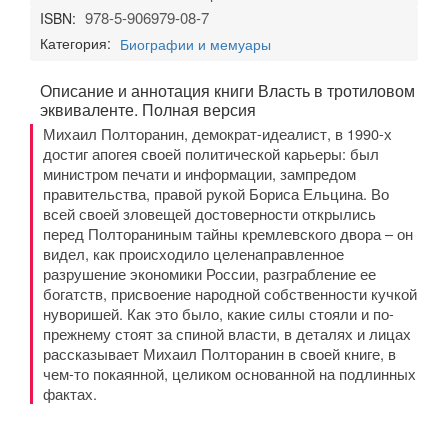
978-5-906979-08-7
ISBN:
Категория:
Биографии и мемуары
Описание и аннотация книги Власть в тротиловом
эквиваленте. Полная версия
Михаил Полторанин, демократ-идеалист, в 1990-х
достиг апогея своей политической карьеры: был
министром печати и информации, зампредом
правительства, правой рукой Бориса Ельцина. Во
всей своей зловещей достоверности открылись
перед Полтораниным тайны кремлевского двора – он
видел, как происходило целенаправленное
разрушение экономики России, разграбление ее
богатств, присвоение народной собственности кучкой
нуворишей. Как это было, какие силы стояли и по-
прежнему стоят за спиной власти, в деталях и лицах
рассказывает Михаил Полторанин в своей книге, в
чем-то покаянной, целиком основанной на подлинных
фактах.