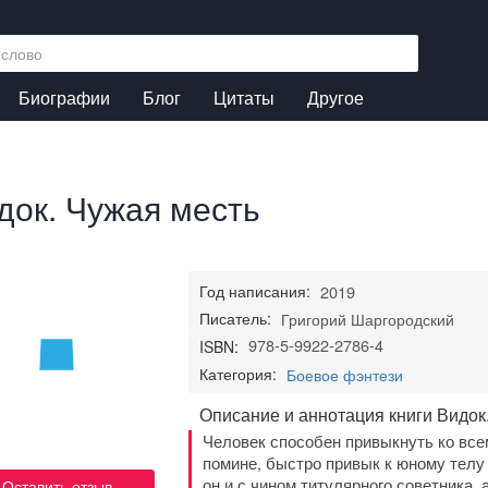
Биографии
Блог
Цитаты
Другое
док. Чужая месть
Год написания:
2019
Писатель:
Григорий Шаргородский
978-5-9922-2786-4
ISBN:
Категория:
Боевое фэнтези
Описание и аннотация книги Видок
Человек способен привыкнуть ко всему
помине, быстро привык к юному телу
он и с чином титулярного советника,
Оставить отзыв