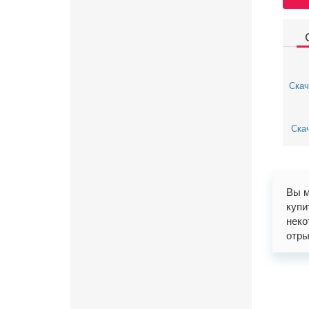
Скач
Скач
Вы м
купи
неко
отры