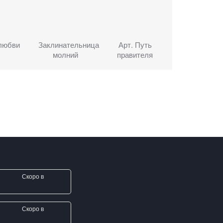
 любви
Заклинательница
Арт. Путь
молний
правителя
Скоро в
Скоро в