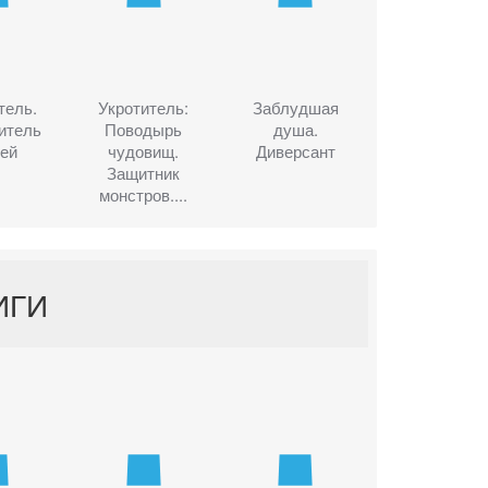
тель.
Укротитель:
Заблудшая
итель
Поводырь
душа.
ей
чудовищ.
Диверсант
Защитник
монстров....
ИГИ