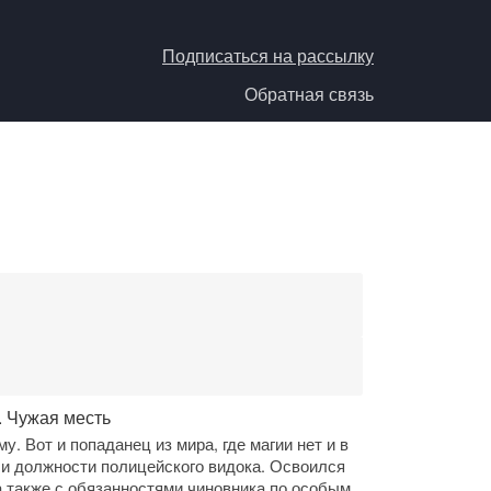
Подписаться на рассылку
Обратная связь
. Чужая месть
. Вот и попаданец из мира, где магии нет и в
 и должности полицейского видока. Освоился
 а также с обязанностями чиновника по особым