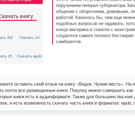
поручениям генерал-губернатора Зап
общение с оборотнями, домовыми, ле
Скачать книгу
работой. Казалось бы, чем еще можн
подобных вопросов не задавать, пот
конце материка в схватке с монстро
создатели самого полного бестиария
ать fb2
Скачать txt
симбионтов.
ать rtf
Скачать epub
ожете оставить свой отзыв на книгу «Видок. Чужая месть». На
ть почти все размещенные книги. Покупку можно совершить как э
торые книги есть в аудиоформате. Также для большинства книг 
вок, и есть возможность скачать часть книги в форматах: epub, rtf,