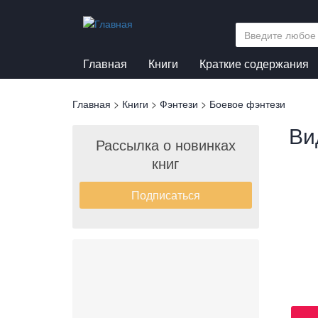
Перейти
к
основному
содержанию
Главная
Книги
Краткие содержания
Вы
Главная
>
Книги
>
Фэнтези
>
Боевое фэнтези
здесь
Ви
Рассылка о новинках
книг
Подписаться