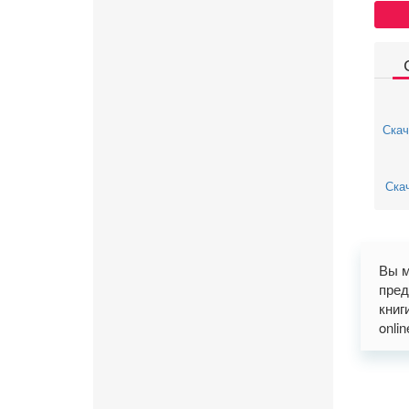
Скач
Скач
Вы м
пред
книг
onli