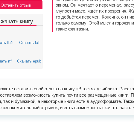
окном. Он мечтает о переменах, расс
Оставить отзыв
глупости масс, ждёт их прозрения. Жд
то добьётся перемен. Конечно, он ни
Скачать книгу
только самому. Этой мысли горожани
такие фантазии.
ать fb2
Скачать txt
ать rtf
Скачать epub
ожете оставить свой отзыв на книгу «В гостях у зяблика. Расс
оставляем возможность купить почти все размещенные книги. П
и, так и бумажной, а некоторые книги есть в аудиоформате. Так
ne ознакомительный отрывок, и есть возможность скачать часть книг