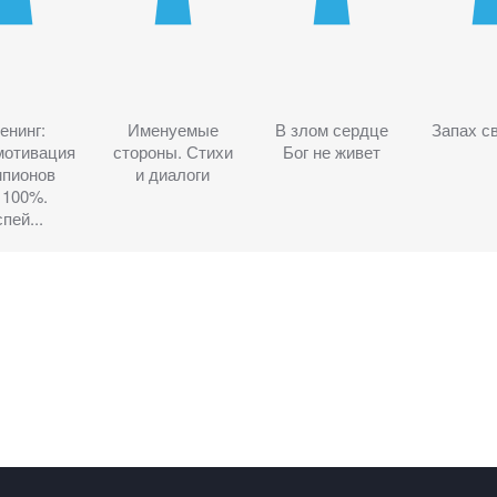
енинг:
Именуемые
В злом сердце
Запах с
мотивация
стороны. Стихи
Бог не живет
мпионов
и диалоги
 100%.
пей...