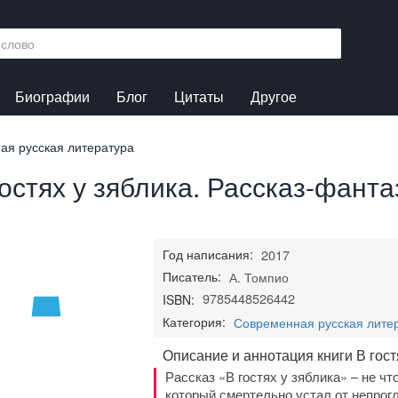
Биографии
Блог
Цитаты
Другое
ая русская литература
гостях у зяблика. Рассказ-фанта
Год написания:
2017
Писатель:
А. Томпио
9785448526442
ISBN:
Категория:
Современная русская лите
Описание и аннотация книги В гост
Рассказ «В гостях у зяблика» – не чт
который смертельно устал от непро