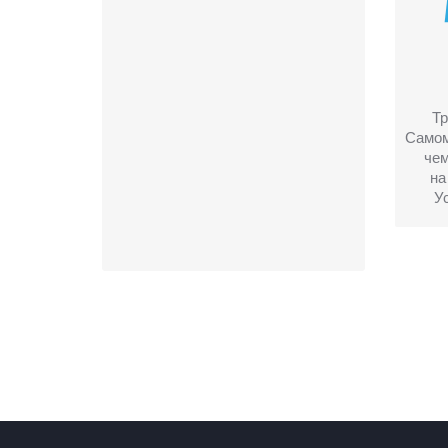
Тр
Само
че
на
Ус