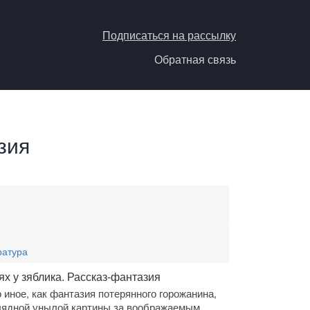
Подписаться на рассылку
Обратная связь
зия
ратура
ях у зяблика. Рассказ-фантазия
о иное, как фантазия потерянного горожанина,
глядной унылой картины за воображаемым