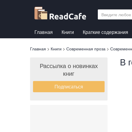
Перейти
к
основному
содержанию
Главная
Книги
Краткие содержания
Вы
Главная
>
Книги
>
Современная проза
>
Современн
здесь
В 
Рассылка о новинках
книг
Подписаться