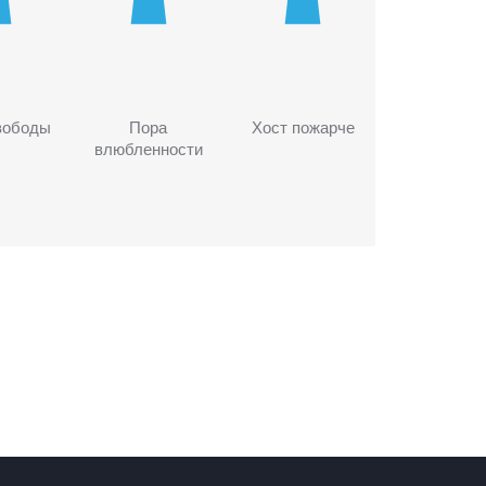
вободы
Пора
Хост пожарче
влюбленности