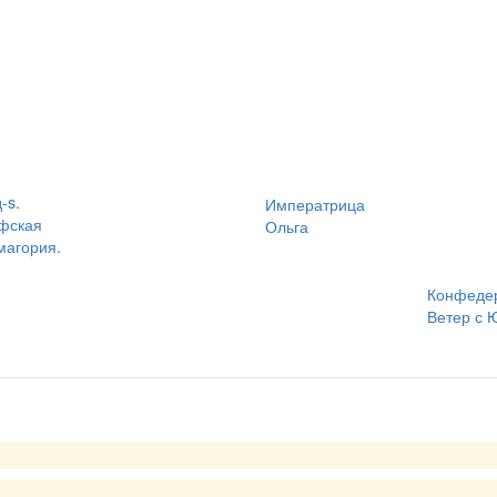
-s.
Императрица
фская
Ольга
магория.
Конфедер
Ветер с 