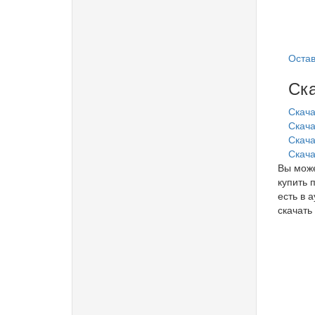
Остав
Ска
Скача
Скача
Скачат
Скача
Вы може
купить 
есть в 
скачать 