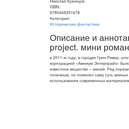
Николай Кузнецов
ISBN:
9785449351678
Категория:
Историческая фантастика
Описание и аннотац
project. мини рома
в 2011-м году, в городке Грин Ривер, шт
корпорацией «Амниум Энтерпрайз» было
известное вещество – амний. Ряд порази
полезным, он поменял саму суть земных т
использования современных материало