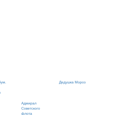
бум.
Дедушка Мороз
в
Адмирал
Советского
флота