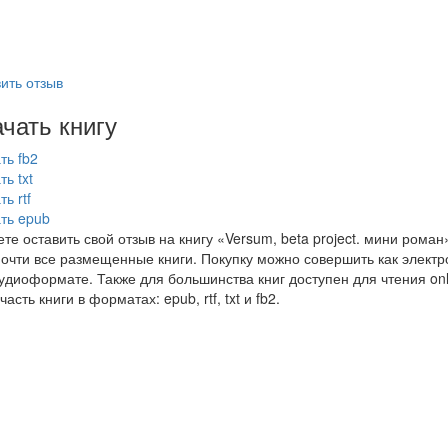
ить отзыв
чать книгу
ть fb2
ть txt
ь rtf
ть epub
те оставить свой отзыв на книгу «Versum, beta project. мини ром
почти все размещенные книги. Покупку можно совершить как электро
аудиоформате. Также для большинства книг доступен для чтения on
часть книги в форматах: epub, rtf, txt и fb2.