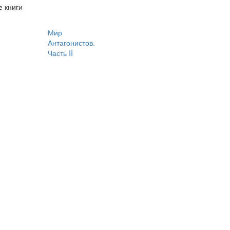
 книги
Мир
Антагонистов.
Часть II