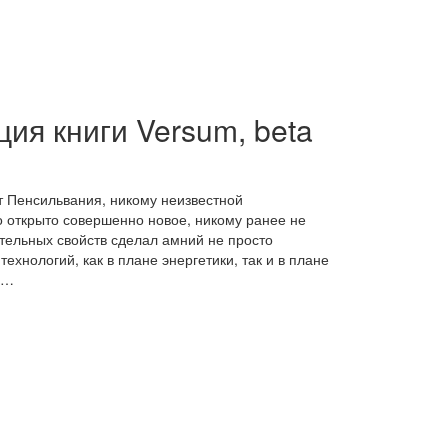
ия книги Versum, beta
н
ат Пенсильвания, никому неизвестной
 открыто совершенно новое, никому ранее не
тельных свойств сделал амний не просто
ехнологий, как в плане энергетики, так и в плане
в…