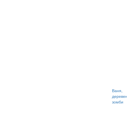
Ваня,
деревен
зомби