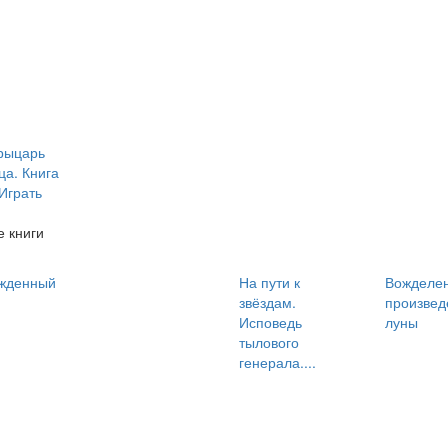
рыцарь
ца. Книга
 Играть
 книги
жденный
На пути к
Вожделе
звёздам.
произвед
Исповедь
луны
тылового
генерала....