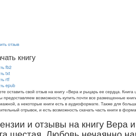
ить отзыв
чать книгу
ть fb2
ть txt
ь rtf
ть epub
те оставить свой отзыв на книгу «Вера и рыцарь ее сердца. Книга
ы предоставляем возможность купить почти все размещенные книги
умажной, а некоторые книги есть в аудиоформате. Также для больши
тельный отрывок, и есть возможность скачать часть книги в форматах:
ензии и отзывы на книгу Вера и
га шестая. Любовь нечаянно на