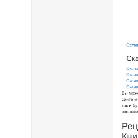
Остав
Ска
Скача
Скача
Скачат
Скача
Вы може
сайте м
так и б
ознакоми
Рец
Кни