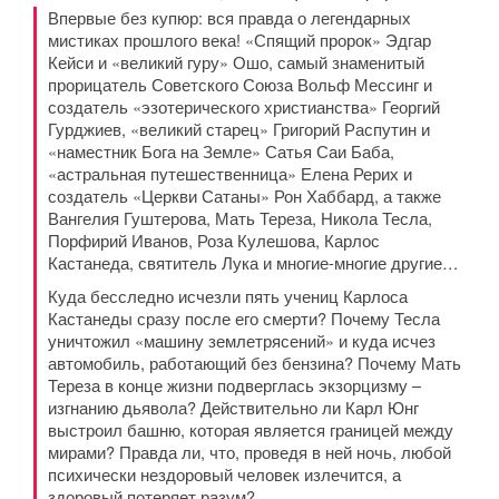
Впервые без купюр: вся правда о легендарных
мистиках прошлого века! «Спящий пророк» Эдгар
Кейси и «великий гуру» Ошо, самый знаменитый
прорицатель Советского Союза Вольф Мессинг и
создатель «эзотерического христианства» Георгий
Гурджиев, «великий старец» Григорий Распутин и
«наместник Бога на Земле» Сатья Саи Баба,
«астральная путешественница» Елена Рерих и
создатель «Церкви Сатаны» Рон Хаббард, а также
Вангелия Гуштерова, Мать Тереза, Никола Тесла,
Порфирий Иванов, Роза Кулешова, Карлос
Кастанеда, святитель Лука и многие-многие другие…
Куда бесследно исчезли пять учениц Карлоса
Кастанеды сразу после его смерти? Почему Тесла
уничтожил «машину землетрясений» и куда исчез
автомобиль, работающий без бензина? Почему Мать
Тереза в конце жизни подверглась экзорцизму –
изгнанию дьявола? Действительно ли Карл Юнг
выстроил башню, которая является границей между
мирами? Правда ли, что, проведя в ней ночь, любой
психически нездоровый человек излечится, а
здоровый потеряет разум?