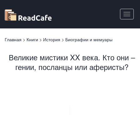
Перейти
к
Toggle
основному
naviga
содержанию
Вы
Главная
>
Книги
>
История
>
Биографии и мемуары
здесь
Великие мистики XX века. Кто они –
гении, посланцы или аферисты?