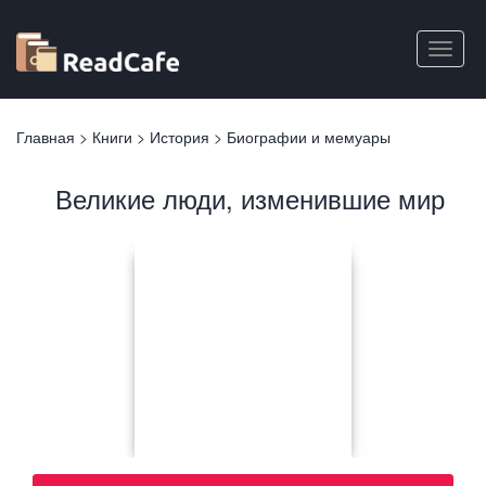
Перейти
к
Toggle
основному
naviga
содержанию
Вы
Главная
>
Книги
>
История
>
Биографии и мемуары
здесь
Великие люди, изменившие мир