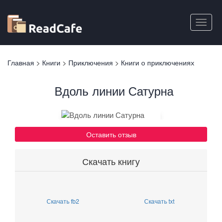
Перейти
к
Toggle
основному
naviga
содержанию
Вы
Главная
>
Книги
>
Приключения
>
Книги о приключениях
здесь
Вдоль линии Сатурна
Оставить отзыв
Скачать книгу
Скачать fb2
Скачать txt