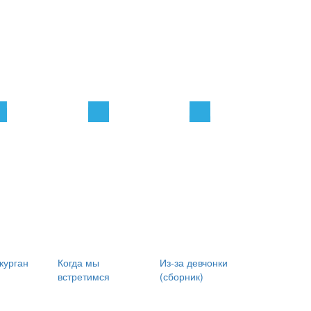
курган
Когда мы
Из-за девчонки
встретимся
(сборник)