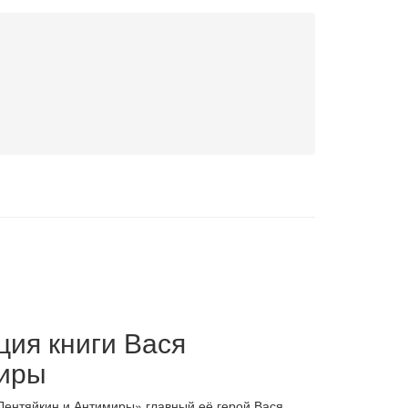
ция книги Вася
миры
 Лентяйкин и Антимиры» главный её герой Вася