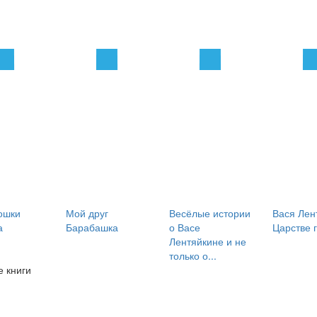
ошки
Мой друг
Весёлые истории
Вася Лен
а
Барабашка
о Васе
Царстве 
Лентяйкине и не
только о...
 книги