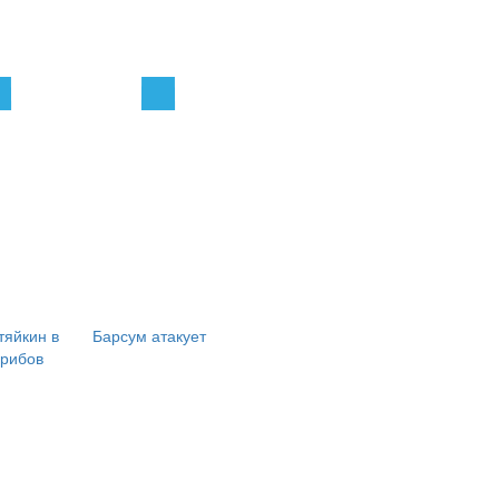
тяйкин в
Барсум атакует
грибов