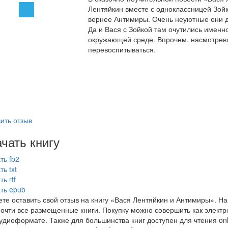
Лентяйкин вместе с одноклассницей Зой
вернее Антимиры. Очень неуютные они д
Да и Вася с Зойкой там очутились именн
окружающей среде. Впрочем, насмотревш
перевоспитываться.
ить отзыв
чать книгу
ть fb2
ть txt
ь rtf
ть epub
те оставить свой отзыв на книгу «Вася Лентяйкин и Антимиры». 
почти все размещенные книги. Покупку можно совершить как электро
аудиоформате. Также для большинства книг доступен для чтения on