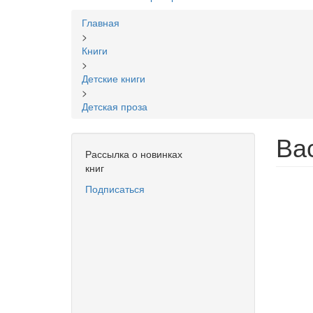
Вы
Главная
здесь
>
Книги
>
Детские книги
>
Детская проза
Ва
Рассылка о новинках
книг
Подписаться