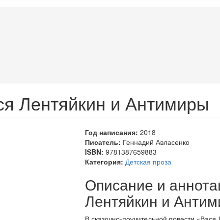
ся Лентяйкин и Антимиры
Год написания:
2018
Писатель:
Геннадий Авласенко
ISBN:
9781387659883
Категория:
Детская проза
Описание и аннота
Лентяйкин и Анти
В сказочно-поучительной повести «Вася