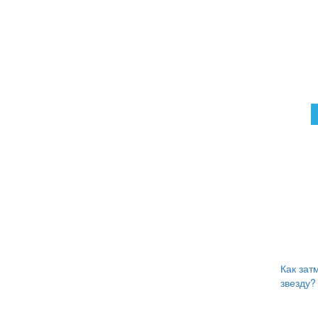
Как зат
звезду?