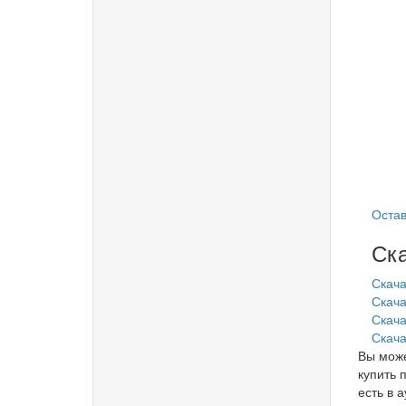
Остав
Ска
Скача
Скача
Скачат
Скача
Вы може
купить 
есть в 