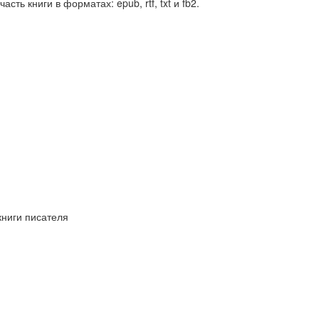
часть книги в форматах: epub, rtf, txt и fb2.
книги писателя