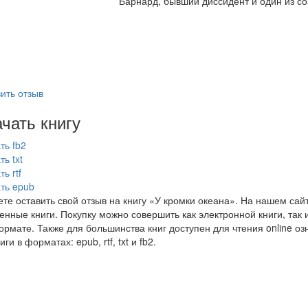
Барнард, бывший диссидент и один из со
ить отзыв
чать книгу
ть fb2
ть txt
ь rtf
ть epub
те оставить свой отзыв на книгу «У кромки океана». На нашем сай
нные книги. Покупку можно совершить как электронной книги, так и
рмате. Также для большинства книг доступен для чтения online оз
иги в форматах: epub, rtf, txt и fb2.