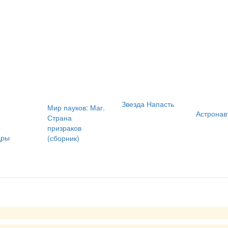
Звезда Напасть
Мир пауков: Маг.
Астронав
Страна
о
призраков
дры
(сборник)