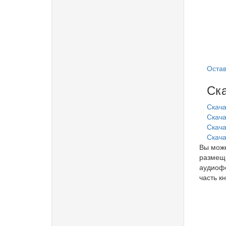
Остав
Ска
Скача
Скача
Скачат
Скача
Вы може
размеще
аудиофо
часть кн