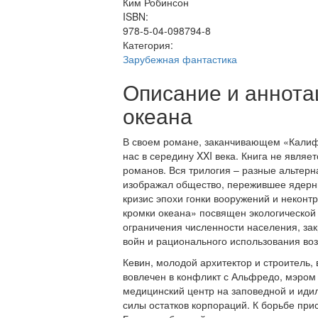
Ким Робинсон
ISBN:
978-5-04-098794-8
Категория:
Зарубежная фантастика
Описание и аннота
океана
В своем романе, заканчивающем «Калиф
нас в середину XXI века. Книга не явл
романов. Вся трилогия – разные альтерн
изображал общество, пережившее ядерн
кризис эпохи гонки вооружений и неконт
кромки океана» посвящен экологической
ограничения численности населения, за
войн и рационального использования во
Кевин, молодой архитектор и строитель,
вовлечен в конфликт с Альфредо, мэром
медицинский центр на заповедной и идил
силы остатков корпораций. К борьбе при