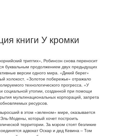
ция книги У кромки
орнийский триптих», Робинсон снова переносит
яется буквальным продолжением двух предыдущих
ативные версии одного мира. «Дикий берег»
ый холокост. «Золотое побережье» отражало
ролируемого технологического прогресса. «У
 и социальной утопии, созданной при помощи
крытия мультинациональных корпораций, запрета
зобновляемых ресурсов.
 выросший в этом «зеленом» мире, оказывается
 Эль-Модены, который хочет построить
лической территории. За мэром стоят безликие
соединятся адвокат Оскар и дед Кевина – Том