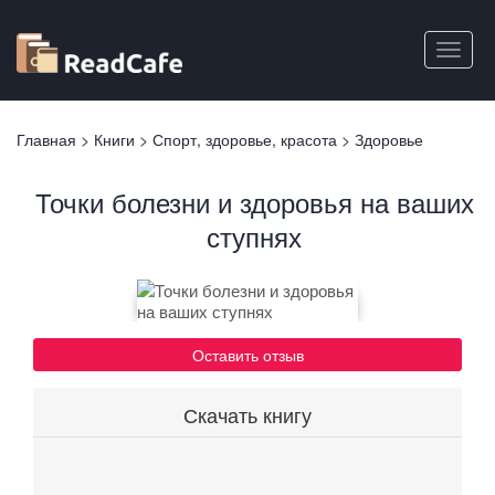
Перейти
к
Toggle
основному
naviga
содержанию
Вы
Главная
>
Книги
>
Спорт, здоровье, красота
>
Здоровье
здесь
Точки болезни и здоровья на ваших
ступнях
Оставить отзыв
Скачать книгу