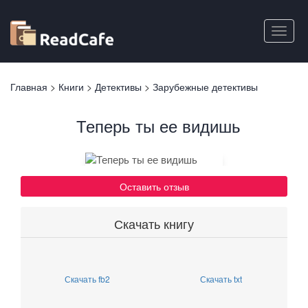
Перейти
к
Toggle
основному
naviga
содержанию
Вы
Главная
>
Книги
>
Детективы
>
Зарубежные детективы
здесь
Теперь ты ее видишь
Оставить отзыв
Скачать книгу
Скачать fb2
Скачать txt