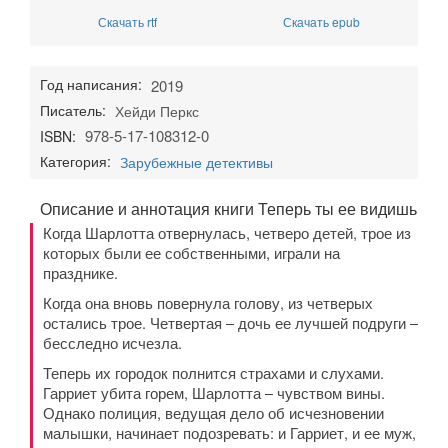
Скачать rtf
Скачать epub
Год написания:
2019
Писатель:
Хейди Перкс
978-5-17-108312-0
ISBN:
Категория:
Зарубежные детективы
Описание и аннотация книги Теперь ты ее видишь
Когда Шарлотта отвернулась, четверо детей, трое из
которых были ее собственными, играли на
празднике.
Когда она вновь повернула голову, из четверых
остались трое. Четвертая – дочь ее лучшей подруги –
бесследно исчезла.
Теперь их городок полнится страхами и слухами.
Гарриет убита горем, Шарлотта – чувством вины.
Однако полиция, ведущая дело об исчезновении
малышки, начинает подозревать: и Гарриет, и ее муж,