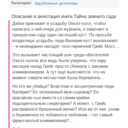
Категория:
Зарубежные детективы
Описание и аннотация книги Тайна зимнего сада
Дэйзи приезжает в усадьбу Окклз-холл, чтобы
написать о ней очерк для журнала, и замечает в
прекрасном саду один засохший куст. По просьбе
владелицы усадьбы леди Валерии куст выкапывают
– и неожиданно находят тело горничной Грейс Мосс…
Это вызывает настоящий шок среди обитателей
Окклз-холла: все ведь были уверены, что пару
месяцев назад Грейс просто сбежала с заезжим
коммивояжером. А тут еще выясняется, что на
момент смерти несчастная была беременна…
Но кто же убийца? Властная и эксцентричная леди
Валерия? Ее затюканный муж-сыровар? Ее
красавчик-сын вместе со своим крайне
подозрительным секретарем? А может, с Грейс
расправился брошенный жених? Или же от нее, узнав
о беременности, избавился любовник – тот самый
франтоватый коммивояжер?…