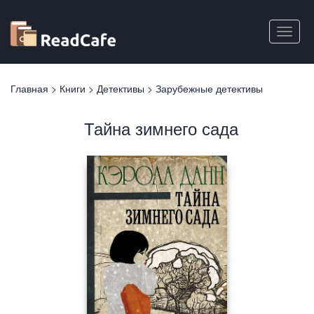
Перейти
к
Toggle
основному
naviga
содержанию
Вы
Главная
>
Книги
>
Детективы
>
Зарубежные детективы
здесь
Тайна зимнего сада