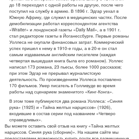
до 18 переходил с одной работы на другую, после чего
поступил на службу в армию. В 1896 г. Эдгар уехал в
Южную Африку, где служил в медицинских частях. После
демобилизации работал корреспондентом агентства
«Wraiter» и лондонской газеты «Daily Mail», а в 1901 г.
стал редактором газеты в Йоганессбурге. Первые романы
Уоллеса не окупали финансовых затрат. Коммерческий
успех пришел к нему в 1910-е годы, а в 20-е он стал
самым издаваемым английским писателем (каждая
четвертая вышедшая книга была его романом). Уоллес
написал 173 романа, 23 пьесы, более 1000 рассказов;
при этом Эдгар не прерывал журналистскую
деятельность. По произведениям Уоллеса поставлено
170 фильмов. Умер писатель в Голливуде во время
работы над сценарием знаменитого «Кинг-Конга».
В этом томе публикуются два романа Уоллеса: «Синяя
рука» (1925) и «Тайна желтых нарциссов» (1926),
входившие в состав серии под названием «Четверо
справедливых».
Вы можете оставить свой отзыв на книгу «Тайна желтых
нарциссов. Синяя рука (сборник)». На нашем сайте мы
предоставляем возможность купить почти все размещенные