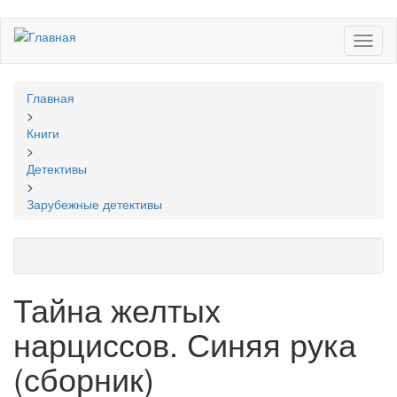
Перейти
Toggl
к
naviga
основному
содержанию
Вы
Главная
здесь
>
Книги
>
Детективы
>
Зарубежные детективы
Тайна желтых
нарциссов. Синяя рука
(сборник)