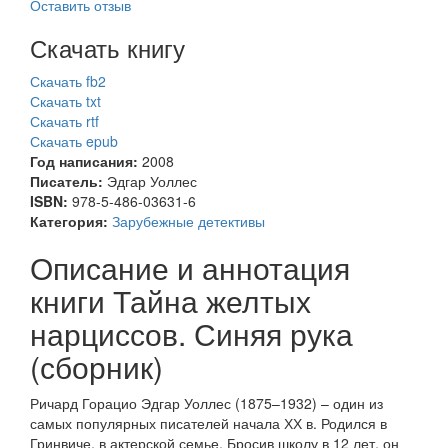
Оставить отзыв
Скачать книгу
Скачать fb2
Скачать txt
Скачать rtf
Скачать epub
Год написания:
2008
Писатель:
Эдгар Уоллес
ISBN:
978-5-486-03631-6
Категория:
Зарубежные детективы
Описание и аннотация
книги Тайна желтых
нарциссов. Синяя рука
(сборник)
Ричард Горацио Эдгар Уоллес (1875–1932) – один из
самых популярных писателей начала ХХ в. Родился в
Гринвиче, в актерской семье. Бросив школу в 12 лет, он