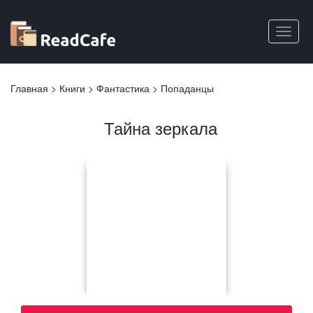
Перейти
к
Toggle
основному
naviga
содержанию
Вы
Главная
>
Книги
>
Фантастика
>
Попаданцы
здесь
Тайна зеркала