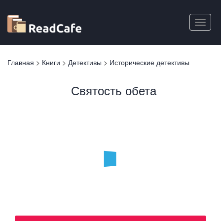
Перейти
к
Toggle
основному
naviga
содержанию
Вы
Главная
>
Книги
>
Детективы
>
Исторические детективы
здесь
Святость обета