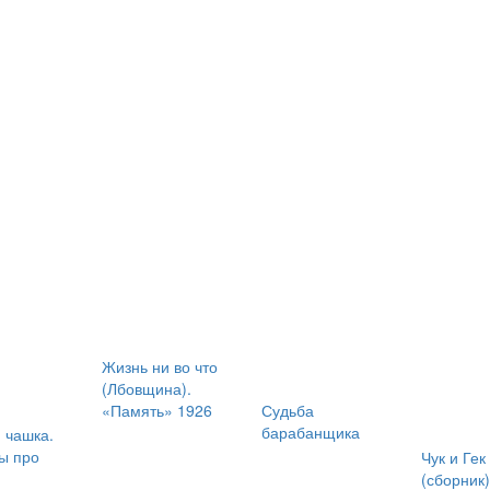
Жизнь ни во что
(Лбовщина).
«Память» 1926
Судьба
барабанщика
 чашка.
ы про
Чук и Гек
(сборник