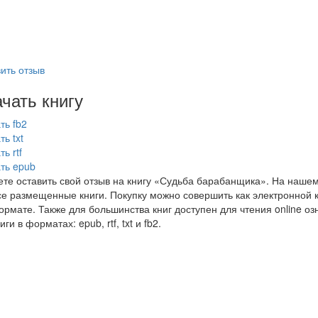
ить отзыв
чать книгу
ть fb2
ть txt
ь rtf
ть epub
те оставить свой отзыв на книгу «Судьба барабанщика». На наше
се размещенные книги. Покупку можно совершить как электронной кн
рмате. Также для большинства книг доступен для чтения online оз
иги в форматах: epub, rtf, txt и fb2.