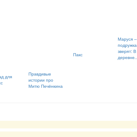
Маруся –
подружка
зверят: В
Пакс
деревне..
Правдивые
ад для
истории про
сс
Митю Печёнкина