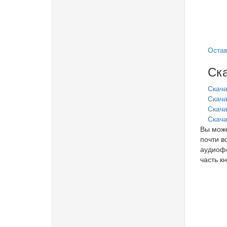
Остав
Ска
Скача
Скача
Скачат
Скача
Вы може
почти в
аудиофо
часть кн