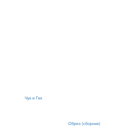
Чук и Гек
Обрез (сборник)
)