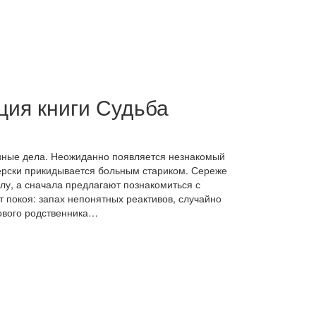
ция книги Судьба
анные дела. Неожиданно появляется незнакомый
терски прикидывается больным стариком. Сереже
у, а сначала предлагают познакомиться с
т покоя: запах непонятных реактивов, случайно
нового родственника…