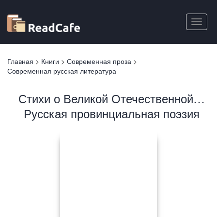
Перейти
к
Toggle
основному
naviga
содержанию
Вы
Главная
>
Книги
>
Современная проза
>
здесь
Современная русская литература
Стихи о Великой Отечественной…
Русская провинциальная поэзия