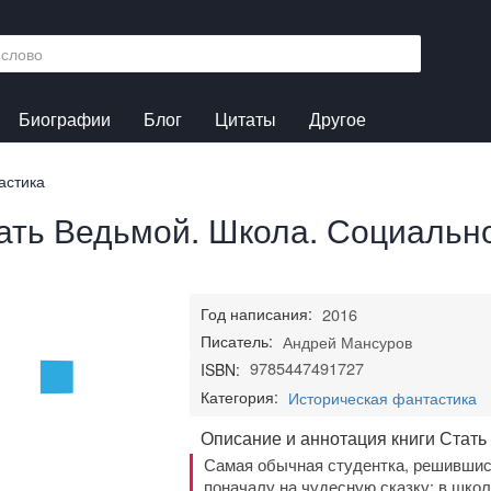
Биографии
Блог
Цитаты
Другое
астика
ать Ведьмой. Школа. Социальн
Год написания:
2016
Писатель:
Андрей Мансуров
9785447491727
ISBN:
Категория:
Историческая фантастика
Описание и аннотация книги Стать
Самая обычная студентка, решившись
поначалу на чудесную сказку: в школ