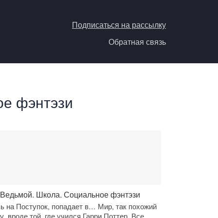
Подписаться на рассылку
Обратная связь
ое фэнтэзи
 Ведьмой. Школа. Социальное фэнтэзи
 на Поступок, попадает в… Мир, так похожий
у, вроде той, где учился Гарри Поттер. Все…