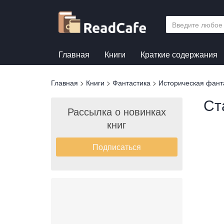
Перейти
к
основному
содержанию
Главная
Книги
Краткие содержания
Вы
Главная
>
Книги
>
Фантастика
>
Историческая фант
здесь
Ст
Рассылка о новинках
книг
Подписаться