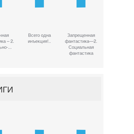
чная
Всего одна
Запрещенная
ка – 2.
инъекция!..
фантастика—2.
но-...
Социальная
фантастика
ИГИ