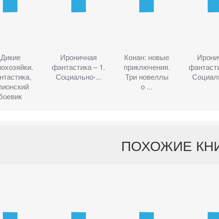
Дикие
Ироничная
Конан: новые
Ирони
охозяйки.
фантастика – 1.
приключения.
фантасти
нтастика,
Социально-...
Три новеллы
Социаль
пионский
о ...
боевик
ПОХОЖИЕ КН