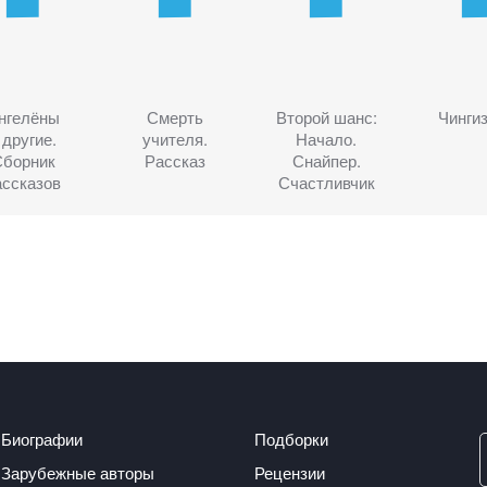
нгелёны
Смерть
Второй шанс:
Чингиз
 другие.
учителя.
Начало.
Сборник
Рассказ
Снайпер.
ассказов
Счастливчик
Биографии
Подборки
Зарубежные авторы
Рецензии