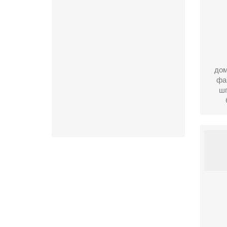
дом
фа
ш