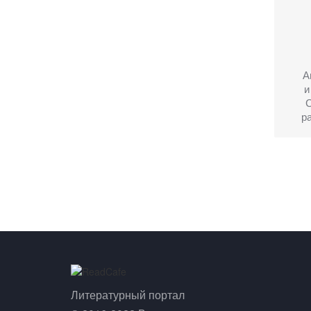
А
и
р
Литературный портал