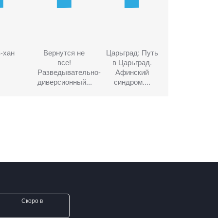
-хан
Вернутся не
Царьград: Путь
все!
в Царьград.
Разведывательно-
Афинский
диверсионный...
синдром....
Скоро в