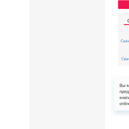
Скач
Скач
Вы м
пред
книг
onli