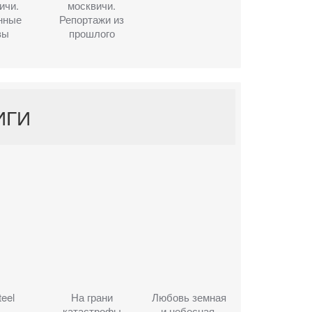
ичи.
москвичи.
нные
Репортажи из
вы
прошлого
ИГИ
teel
На грани
Любовь земная
катастрофы
и небесная.