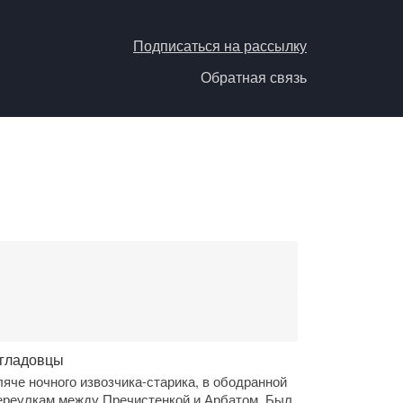
Подписаться на рассылку
Обратная связь
огладовцы
яче ночного извозчика-старика, в ободранной
ереулкам между Пречистенкой и Арбатом. Был