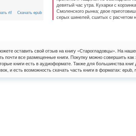
девятый час утра. Кухарки с корзинк
Смоленского рынка; двое приготовиш
ать rtf
Скачать epub
серых шинелей, сшитых с расчетом 
ожете оставить свой отзыв на книгу «Старогладовцы». На наш
ть почти все размещенные книги. Покупку можно совершить как э
торые книги есть в аудиоформате. Также для большинства книг 
вок, и есть возможность скачать часть книги в форматах: epub, rtf,