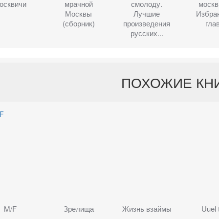
осквичи
мрачной
смолоду.
москв
Москвы
Лучшие
Избра
(сборник)
произведения
гла
русских...
ПОХОЖИЕ КН
M/F
Зрелища
Жизнь взаймы
Uuel 