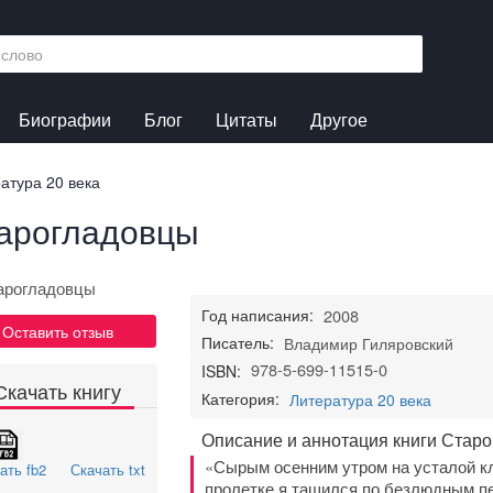
Биографии
Блог
Цитаты
Другое
атура 20 века
арогладовцы
Год написания:
2008
Оставить отзыв
Писатель:
Владимир Гиляровский
978-5-699-11515-0
ISBN:
Скачать книгу
Категория:
Литература 20 века
Описание и аннотация книги Стар
«Сырым осенним утром на усталой кл
ать fb2
Скачать txt
пролетке я тащился по безлюдным п