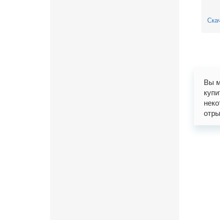
Скач
Вы м
купи
неко
отры