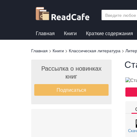
Перейти
к
основному
содержанию
Главная
Книги
Краткие содержания
Вы
Главная
>
Книги
>
Классическая литература
>
Литер
здесь
Ст
Рассылка о новинках
книг
Подписаться
Скач