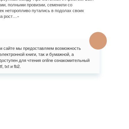
ами, полными провизии, семенили со
ек неторопливо путались в подолах своих
на рост…»
ем сайте мы предоставляем возможность
лектронной книги, так и бумажной, а
доступен для чтения online ознакомительный
 txt и fb2.