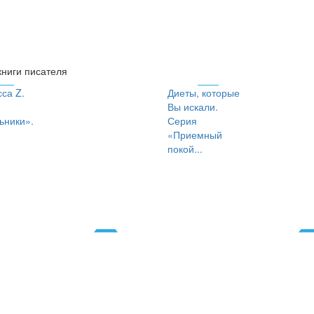
книги писателя
са Z.
Диеты, которые
Вы искали.
ьники».
Серия
«Приемный
покой...