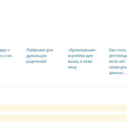
вда о
Лайфхаки для
«Кремлевская»
Как стать
х и не
думающих
аэробика для
фотомод
родителей
мышц и кожи
если нет
лица
природн
данных...