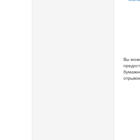
Вы може
предост
бумажно
отрывок,