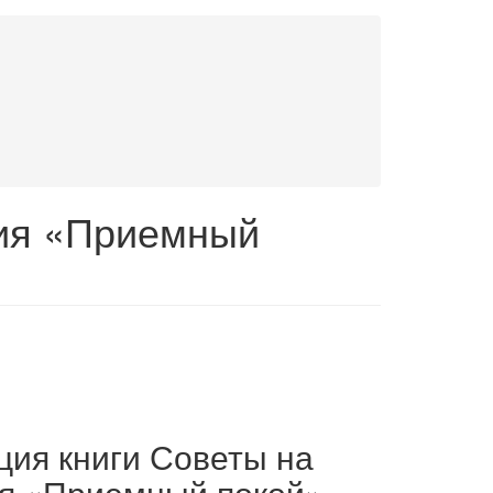
рия «Приемный
ция книги Советы на
я «Приемный покой».