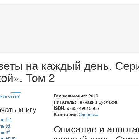
веты на каждый день. Се
ой». Том 2
Год написания:
2019
ить отзыв
Писатель:
Геннадий Бурлаков
чать книгу
ISBN:
9785449615565
Категория:
Здоровье
ть fb2
Описание и аннота
ть txt
ь rtf
каждый день. Сери
ть epub