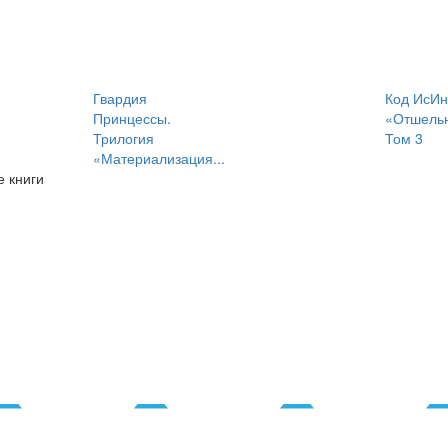
Гвардия
Код ИсИн
Принцессы.
«Отшельн
Трилогия
Том 3
«Материализация...
 книги