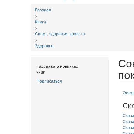
Вы
Главная
здесь
>
Книги
>
Спорт, здоровье, красота
>
Здоровье
Со
Рассылка о новинках
пок
книг
Подписаться
Остав
Ска
Скача
Скача
Скачат
Скача