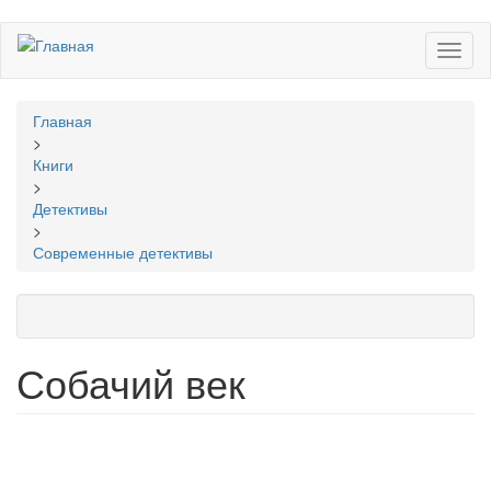
Перейти
Toggl
к
naviga
основному
содержанию
Вы
Главная
здесь
>
Книги
>
Детективы
>
Современные детективы
Собачий век