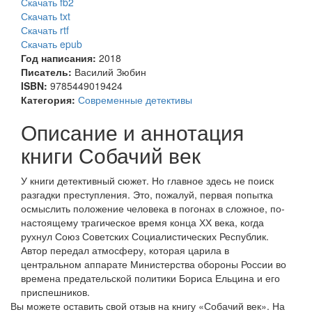
Скачать fb2
Скачать txt
Скачать rtf
Скачать epub
Год написания:
2018
Писатель:
Василий Зюбин
ISBN:
9785449019424
Категория:
Современные детективы
Описание и аннотация
книги Собачий век
У книги детективный сюжет. Но главное здесь не поиск
разгадки преступления. Это, пожалуй, первая попытка
осмыслить положение человека в погонах в сложное, по-
настоящему трагическое время конца ХХ века, когда
рухнул Союз Советских Социалистических Республик.
Автор передал атмосферу, которая царила в
центральном аппарате Министерства обороны России во
времена предательской политики Бориса Ельцина и его
приспешников.
Вы можете оставить свой отзыв на книгу «Собачий век». На