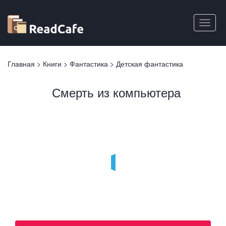
Перейти
к
Toggle
основному
naviga
содержанию
Вы
Главная
>
Книги
>
Фантастика
>
Детская фантастика
здесь
Смерть из компьютера