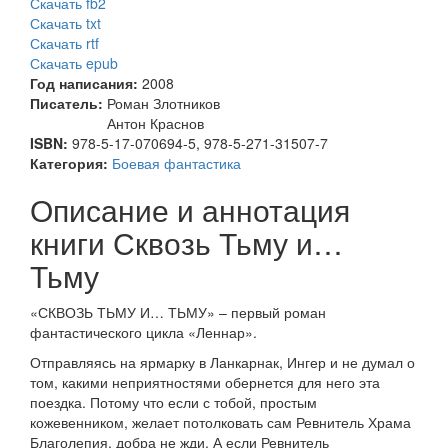
Скачать fb2
Скачать txt
Скачать rtf
Скачать epub
Год написания:
2008
Писатель:
Роман Злотников
Антон Краснов
ISBN:
978-5-17-070694-5, 978-5-271-31507-7
Категория:
Боевая фантастика
Описание и аннотация
книги Сквозь Тьму и…
Тьму
«СКВОЗЬ ТЬМУ И… ТЬМУ» – первый роман
фантастического цикла «Леннар».
Отправляясь на ярмарку в Ланкарнак, Ингер и не думал о
том, какими неприятностями обернется для него эта
поездка. Потому что если с тобой, простым
кожевенником, желает потолковать сам Ревнитель Храма
Благолепия, добра не жди. А если Ревнитель