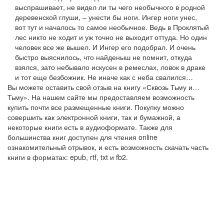
выспрашивает, не видел ли ты чего необычного в родной
деревенской глуши, – унести бы ноги. Ингер ноги унес,
вот тут и началось то самое необычное. Ведь в Проклятый
лес никто не ходит и уж точно не выходит оттуда. Но один
человек все же вышел. И Ингер его подобрал. И очень
быстро выяснилось, что найденыш не помнит, откуда
взялся, зато небывало искусен в ремеслах, ловок в драке
и тот еще безбожник. Не иначе как с неба свалился…
Вы можете оставить свой отзыв на книгу «Сквозь Тьму и…
Тьму». На нашем сайте мы предоставляем возможность
купить почти все размещенные книги. Покупку можно
совершить как электронной книги, так и бумажной, а
некоторые книги есть в аудиоформате. Также для
большинства книг доступен для чтения online
ознакомительный отрывок, и есть возможность скачать часть
книги в форматах: epub, rtf, txt и fb2.