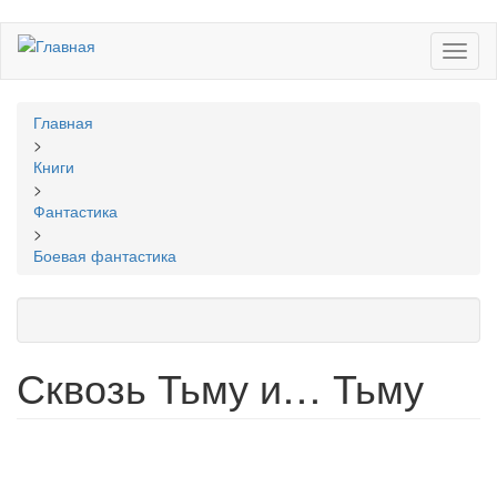
Перейти
Toggl
к
naviga
основному
содержанию
Вы
Главная
здесь
>
Книги
>
Фантастика
>
Боевая фантастика
Сквозь Тьму и… Тьму