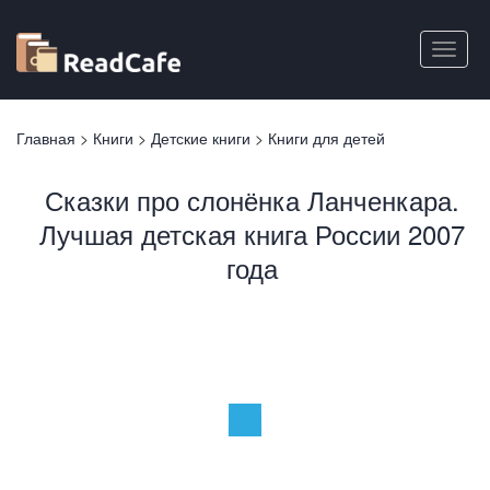
Перейти
к
Toggle
основному
naviga
содержанию
Вы
Главная
>
Книги
>
Детские книги
>
Книги для детей
здесь
Сказки про слонёнка Ланченкара.
Лучшая детская книга России 2007
года