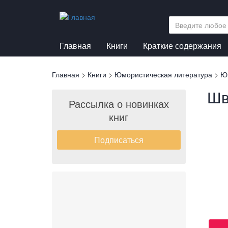
Перейти
к
основному
содержанию
Главная
Книги
Краткие содержания
Вы
Главная
>
Книги
>
Юмористическая литература
>
Ю
здесь
Шв
Рассылка о новинках
книг
Подписаться