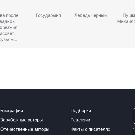
ва после
Государыня
Лебедь черный
Пушк
вадьбы
Михайл
абрезжил
ассвет.
узьям...
Биографии
Подборки
Зарубежные авторы
Рецензии
Отечественные авторы
Факты о писателях