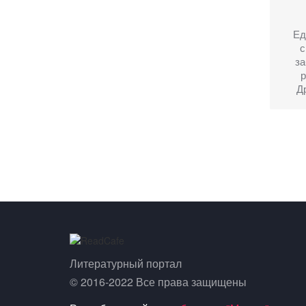
Ед
с
з
р
Др
Литературный портал
© 2016-2022 Все права защищены