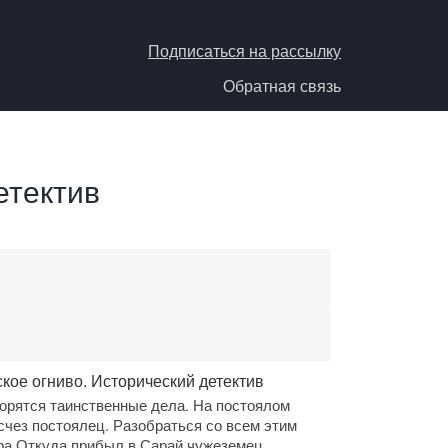
Подписаться на рассылку
Обратная связь
етектив
кое огниво. Исторический детектив
ворятся таинственные дела. На постоялом
счез постоялец. Разобраться со всем этим
ра.Откуда прибыл в Сарай чужеземец,