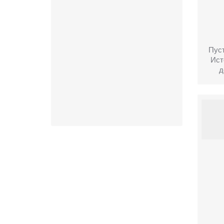
Пуст
Ист
д