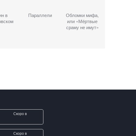
ин в
Параллели
Обломки мифа,
овском
или «Мёртвые
сраму не имут»
Скоро в
Скоро в