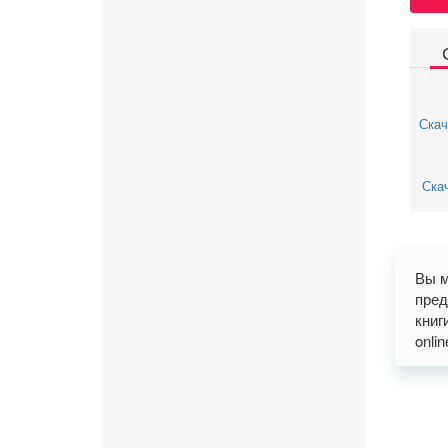
Скач
Скач
Вы м
пред
книг
onli