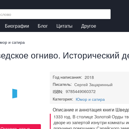
Биографии
Блог
Цитаты
Другое
мор и сатира
едское огниво. Исторический д
Год написания:
2018
Писатель:
Сергей Зацаринный
9785449060372
ISBN:
Категория:
Юмор и сатира
Описание и аннотация книги Шведс
1333 год. В столице Золотой Орды т
дворе из запертой изнутри комнаты и
поручено помощнику Сарайского эми
Оставить отзыв