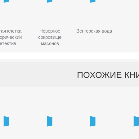
ая клетка.
Неверное
Венгерская вода
орический
сокровище
етектив
масонов
ПОХОЖИЕ КН