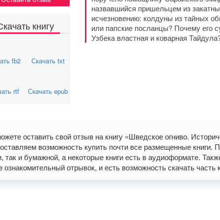
назвавшийся пришельцем из закатных
исчезновению: колдуны из тайных об
Скачать книгу
или папские посланцы? Почему его 
Узбека властная и коварная Тайдула
ать fb2
Скачать txt
ать rtf
Скачать epub
ожете оставить свой отзыв на книгу «Шведское огниво. Истори
оставляем возможность купить почти все размещенные книги. П
и, так и бумажной, а некоторые книги есть в аудиоформате. Так
ne ознакомительный отрывок, и есть возможность скачать часть книг