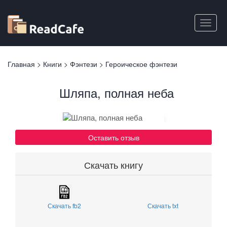
Перейти
к
Toggle
основному
naviga
содержанию
Вы
Главная
>
Книги
>
Фэнтези
>
Героическое фэнтези
здесь
Шляпа, полная неба
Оставить отзыв
Скачать книгу
Скачать fb2
Скачать txt