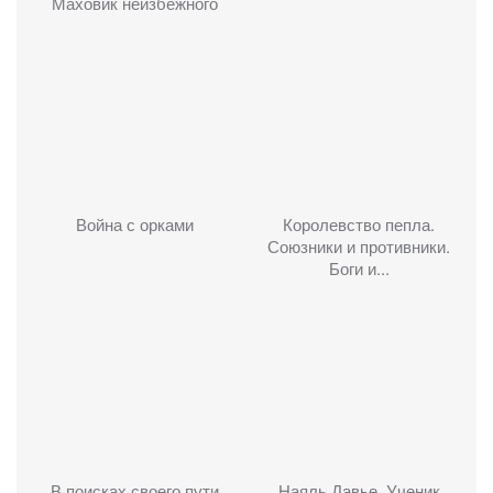
Маховик неизбежного
Война с орками
Королевство пепла.
Союзники и противники.
Боги и...
В поисках своего пути
Наяль Давье. Ученик