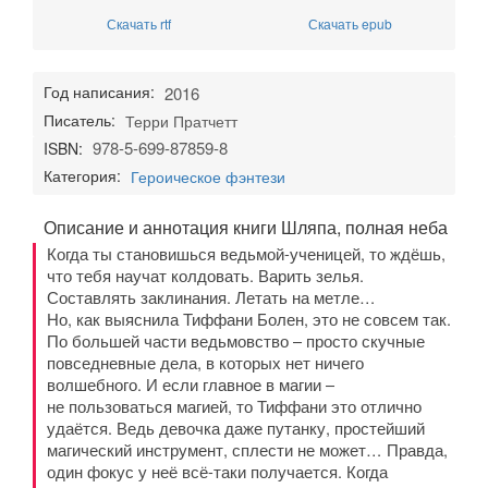
Скачать rtf
Скачать epub
Год написания:
2016
Писатель:
Терри Пратчетт
978-5-699-87859-8
ISBN:
Категория:
Героическое фэнтези
Описание и аннотация книги Шляпа, полная неба
Когда ты становишься ведьмой-ученицей, то ждёшь,
что тебя научат колдовать. Варить зелья.
Составлять заклинания. Летать на метле…
Но, как выяснила Тиффани Болен, это не совсем так.
По большей части ведьмовство – просто скучные
повседневные дела, в которых нет ничего
волшебного. И если главное в магии –
не пользоваться магией, то Тиффани это отлично
удаётся. Ведь девочка даже путанку, простейший
магический инструмент, сплести не может… Правда,
один фокус у неё всё-таки получается. Когда