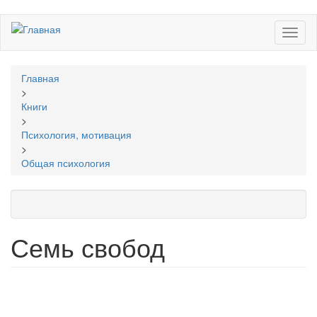
Перейти
Toggl
к
naviga
основному
содержанию
Вы
Главная
здесь
>
Книги
>
Психология, мотивация
>
Общая психология
Семь свобод