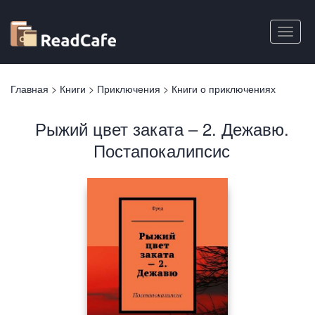
Перейти
к
Toggle
основному
naviga
содержанию
Вы
Главная
>
Книги
>
Приключения
>
Книги о приключениях
здесь
Рыжий цвет заката – 2. Дежавю.
Постапокалипсис