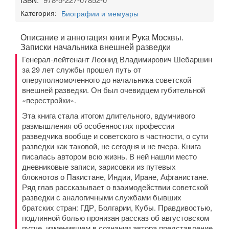
ISBN:
Категория:
Биографии и мемуары
Описание и аннотация книги Рука Москвы.
Записки начальника внешней разведки
Генерал-лейтенант Леонид Владимирович Шебаршин
за 29 лет службы прошел путь от
оперуполномоченного до начальника советской
внешней разведки. Он был очевидцем губительной
«перестройки».
Эта книга стала итогом длительного, вдумчивого
размышления об особенностях профессии
разведчика вообще и советского в частности, о сути
разведки как таковой, не сегодня и не вчера. Книга
писалась автором всю жизнь. В ней нашли место
дневниковые записи, зарисовки из путевых
блокнотов о Пакистане, Индии, Иране, Афганистане.
Ряд глав рассказывает о взаимодействии советской
разведки с аналогичными службами бывших
братских стран: ГДР, Болгарии, Кубы. Правдивостью,
подлинной болью пронизан рассказ об августовском
путче, изменившем в сознании автора представление