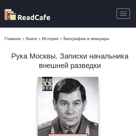
Перейти
к
Toggle
основному
naviga
содержанию
Вы
Главная
>
Книги
>
История
>
Биографии и мемуары
здесь
Рука Москвы. Записки начальника
внешней разведки