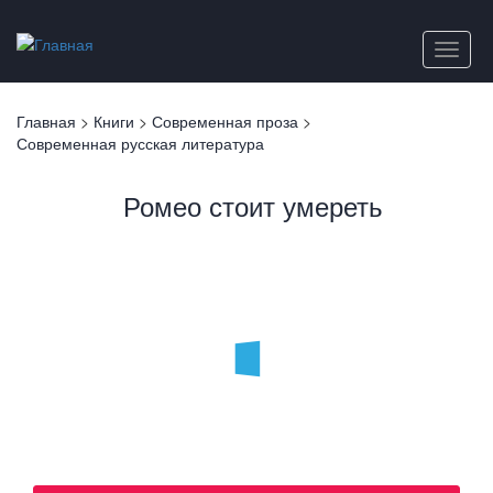
Перейти
к
Toggle
основному
naviga
содержанию
Вы
Главная
>
Книги
>
Современная проза
>
здесь
Современная русская литература
Ромео стоит умереть